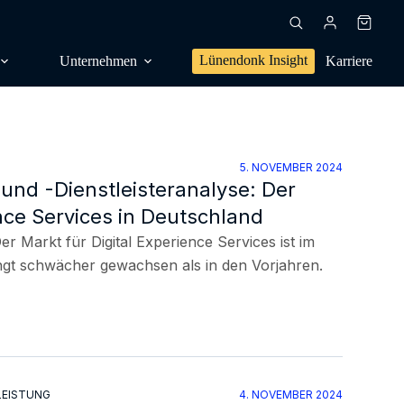
Warenk
Lünendonk Insight
Unternehmen
Karriere
5. NOVEMBER 2024
nd -Dienstleisteranalyse: Der
en, Trendforschung
ence Services in Deutschland
dien, Publikationen
 Markt für Digital Experience Services ist im
gt schwächer gewachsen als in den Vorjahren.
s,
sanalyse
g, Positionierung
NG
l, Orientierung
LEISTUNG
4. NOVEMBER 2024