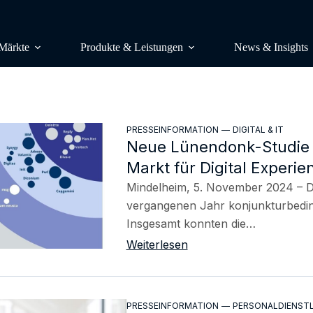
Märkte
Produkte & Leistungen
News & Insights
RESEARCH
Studien & Publikationen
PRESSEINFORMATION
—
DIGITAL & IT
Neue Lünendonk-Studie u
Marktstudi
Lünendonk-Listen
Markt für Digital Experi
Auftragsstu
Research & Consulting
Mindelheim, 5. November 2024 – Der
vergangenen Jahr konjunkturbedin
Benchmark
Lünendonk-Siegel
Wettbewerb
Insgesamt konnten die…
Podcast & Video
Weiterlesen
Wahrnehmun
Insight Plattform – Mit einem Klick
CONSULTI
Ihren Markt im Blick
Analyst Cal
PRESSEINFORMATION
—
PERSONALDIENST