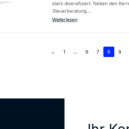
stark diversifiziert. Neben den Ke
Steuerberatung…
Weiterlesen
erung
←
1
…
6
7
8
9