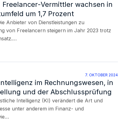
Freelancer-Vermittler wachsen in
 Themenrelevanz
umfeld um 1,7 Prozent
oderation, Workshop
e Anbieter von Dienstleistungen zu
Seminar
ng von Freelancern steigern im Jahr 2023 trotz
msatz.…
7. OKTOBER 2024
Intelligenz im Rechnungswesen, in
ellung und der Abschlussprüfung
liche Intelligenz (KI) verändert die Art und
esse unter anderem im Finanz- und
wie…