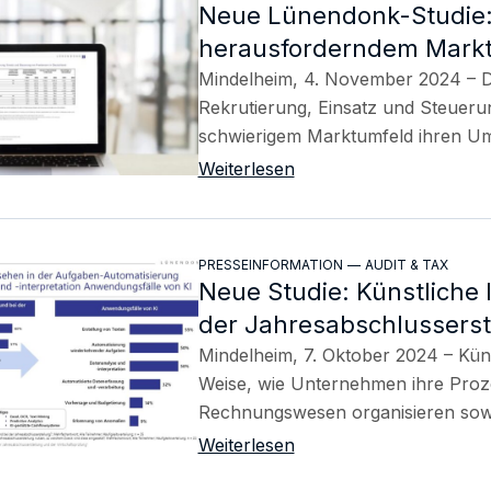
Neue Lünendonk-Studie: 
Strategie,
herausforderndem Markt
Vortrag, M
Mindelheim, 4. November 2024 – Di
Training, 
Rekrutierung, Einsatz und Steueru
schwierigem Marktumfeld ihren U
Weiterlesen
PRESSEINFORMATION
—
AUDIT & TAX
Neue Studie: Künstliche 
der Jahresabschlusserst
Mindelheim, 7. Oktober 2024 – Künst
Weise, wie Unternehmen ihre Proz
Rechnungswesen organisieren so
Weiterlesen