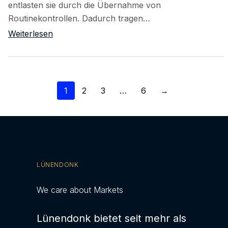
entlasten sie durch die Übernahme von
Routinekontrollen. Dadurch tragen…
Weiterlesen
Seitennummerierung
1
2
3
…
6
→
der
Beiträge
LÜNENDONK
We care about Markets
Lünendonk bietet seit mehr als