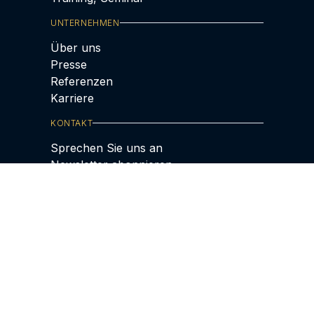
UNTERNEHMEN
Über uns
Presse
Referenzen
Karriere
KONTAKT
Sprechen Sie uns an
Newsletter abonnieren
Folgen Sie uns
Datenschutz
|
Impressum
|
AGBs
|
Cookie-
Richtlinie
© 2025 Lünendonk &
Hossenfelder GmbH