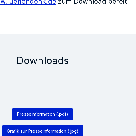
w.luenendonk.de
zum Download bereit.
Downloads
Presseinformation (.pdf)
Grafik zur Presseinformation (.jpg)