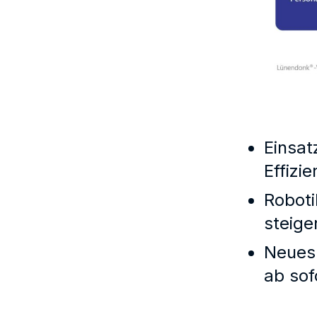
Einsat
Effizi
Roboti
steige
Neues 
ab sof