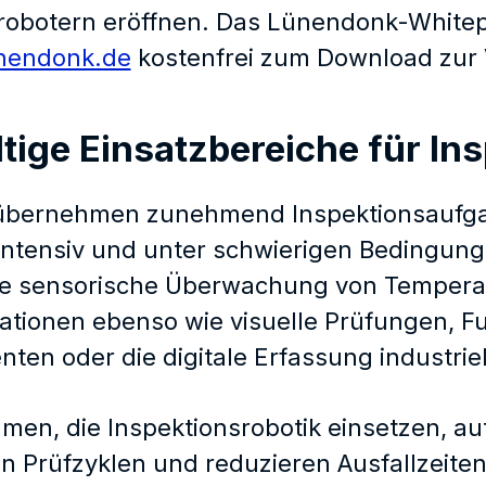
erobotern eröffnen. Das Lünendonk-Whitepa
nendonk.de
kostenfrei zum Download zur
ltige Einsatzbereiche für In
übernehmen zunehmend Inspektionsaufgab
intensiv und unter schwierigen Bedingun
ie sensorische Überwachung von Temperat
rationen ebenso wie visuelle Prüfungen, F
en oder die digitale Erfassung industriel
en, die Inspektionsrobotik einsetzen, aut
en Prüfzyklen und reduzieren Ausfallzeit