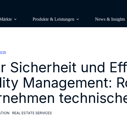
Märkte
Produkte & Leistungen
News & Insights
RESEARCH
Studien & Publikationen
2025
 Sicherheit und Eff
Marktstudi
Lünendonk-Listen
Auftragsstu
Research & Consulting
lity Management: R
Benchmark
Lünendonk-Siegel
Wettbewerb
rnehmen technische
Podcast & Video
Wahrnehmun
Insight Plattform – Mit einem Klick
CONSULTI
Ihren Markt im Blick
ATION
REAL ESTATE SERVICES
Analyst Cal