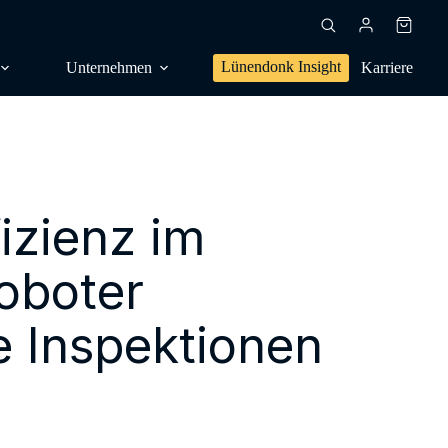
Warenk
Lünendonk Insight
Unternehmen
Karriere
izienz im
en, Trendforschung
dien, Publikationen
oboter
s,
sanalyse
 Inspektionen
g, Positionierung
NG
l, Orientierung