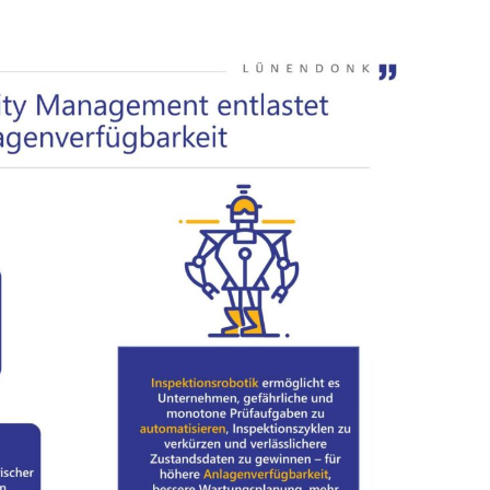
 Themenrelevanz
oderation, Workshop
Seminar