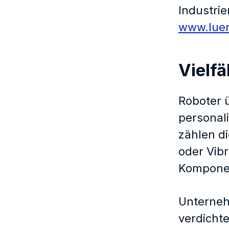
Industri
www.lue
Vielfä
Roboter 
personal
zählen d
oder Vib
Komponent
Unternehm
verdicht