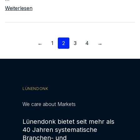
Weiterlesen
Seitennummerierung
←
1
2
3
4
→
der
Beiträge
LÜNENDONK
We care about Markets
Lünendonk bietet seit mehr als
40 Jahren systematische
Branchen- und