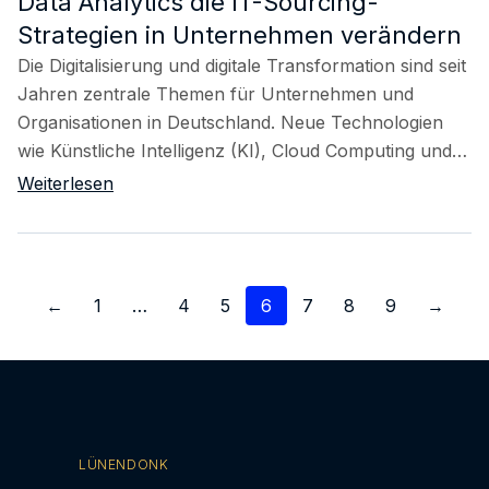
Data Analytics die IT-Sourcing-
Strategien in Unternehmen verändern
Die Digitalisierung und digitale Transformation sind seit
Jahren zentrale Themen für Unternehmen und
Organisationen in Deutschland. Neue Technologien
wie Künstliche Intelligenz (KI), Cloud Computing und…
Weiterlesen
Seitennummerierung
←
1
…
4
5
6
7
8
9
→
der
Beiträge
LÜNENDONK