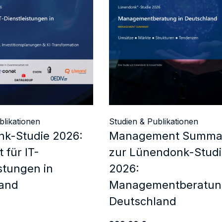
Strategie,
Vortrag, M
Training, 
blikationen
Studien & Publikationen
k-Studie 2026:
Management Summa
 für IT-
zur Lünendonk-Stud
stungen in
2026:
and
Managementberatun
Deutschland