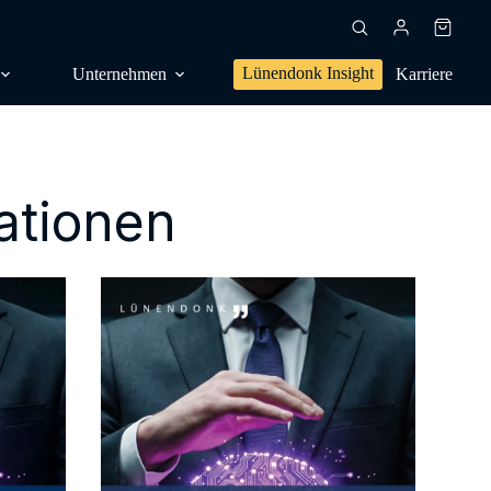
Warenk
Lünendonk Insight
Unternehmen
Karriere
kationen
en, Trendforschung
dien, Publikationen
s,
sanalyse
g, Positionierung
NG
l, Orientierung