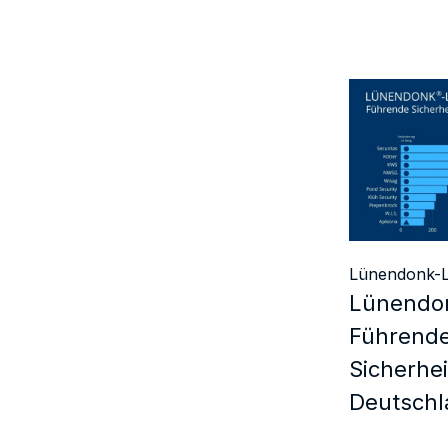
Lünendonk-L
Lünendon
Führend
Sicherhei
Deutschl