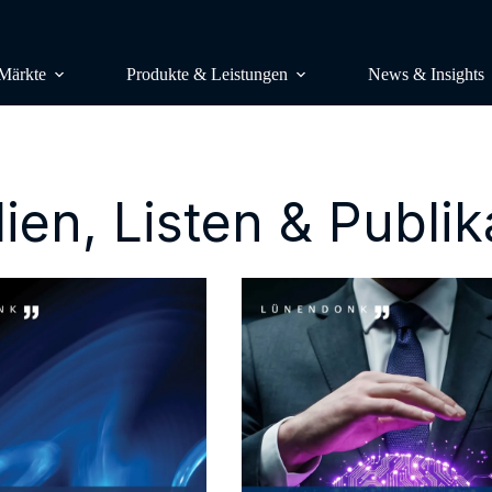
Märkte
Produkte & Leistungen
News & Insights
ien, Listen & Publi
RESEARCH
Studien & Publikationen
Marktstudi
Lünendonk-Listen
Auftragsstu
Research & Consulting
Benchmark
Lünendonk-Siegel
Wettbewerb
Podcast & Video
Wahrnehmun
Insight Plattform – Mit einem Klick
CONSULTI
Ihren Markt im Blick
Analyst Cal