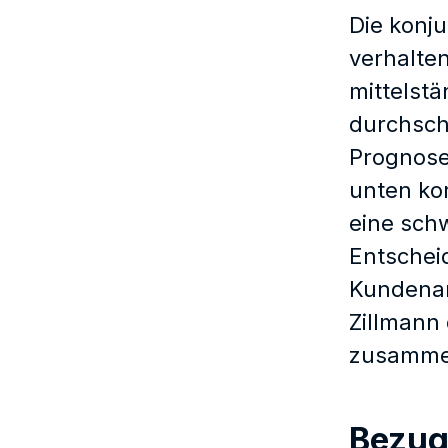
Die konj
verhalten
mittelst
durchsch
Prognose
unten kor
eine schw
Entschei
Kundenan
Zillmann 
zusamme
Bezug