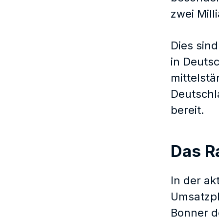
zwei Mil
Dies sin
in Deuts
mittelst
Deutschl
bereit.
Das R
In der ak
Umsatzpl
Bonner d