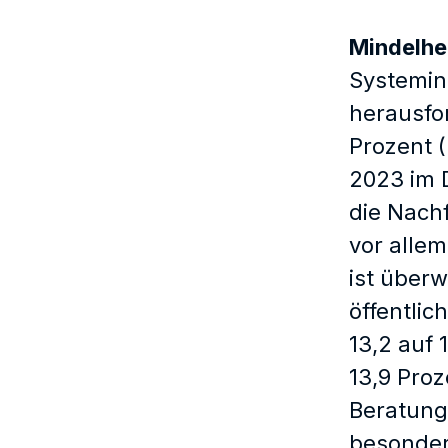
Mindelhe
Systemin
herausfor
Prozent 
2023 im D
die Nach
vor alle
ist überw
öffentlic
13,2 auf 
13,9 Proz
Beratung
besonder