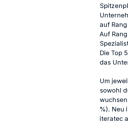
Spitzenp
Unterneh
auf Rang
Auf Rang
Spezialis
Die Top 5
das Unte
Um jewei
sowohl du
wuchsen 
%). Neu i
iteratec 