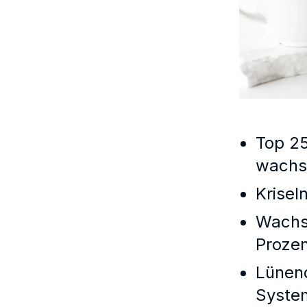
Top 25
wachse
Krisel
Wachst
Prozen
Lünend
System