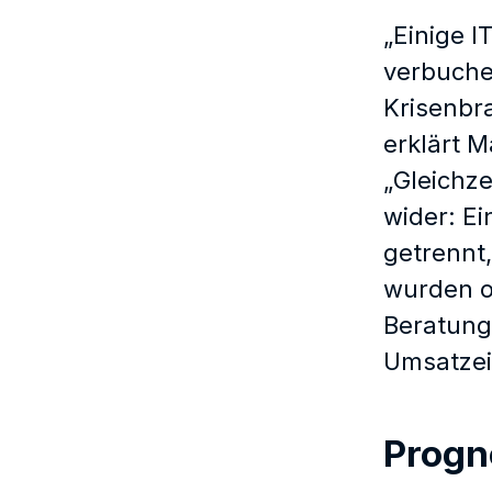
„Einige I
verbuche
Krisenbr
erklärt M
„Gleichze
wider: Ei
getrennt
wurden od
Beratung
Umsatzei
Progn