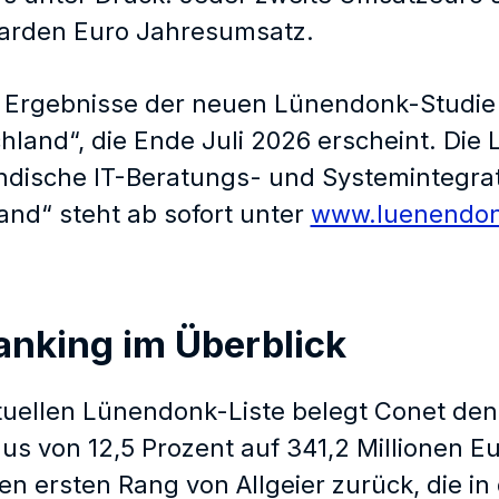
liarden Euro Jahresumsatz.
d Ergebnisse der neuen Lünendonk-Studie 
chland“, die Ende Juli 2026 erscheint. Di
ändische IT-Beratungs- und Systemintegr
and“ steht ab sofort unter
www.luenendon
anking im Überblick
tuellen Lünendonk-Liste belegt Conet den 
us von 12,5 Prozent auf 341,2 Millionen 
en ersten Rang von Allgeier zurück, die i