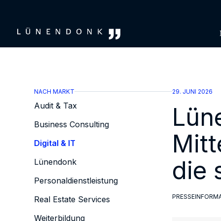
Zum
Inhalt
springen
NACH MARKT
29. JUNI 2026
Audit & Tax
Lün
Business Consulting
Mitt
Digital & IT
die 
Lünendonk
Personaldienstleistung
PRESSEINFORM
Real Estate Services
Weiterbildung