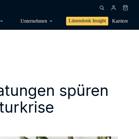
Warenk
Lünendonk Insight
Unternehmen
Karriere
en, Trendforschung
dien, Publikationen
ratungen spüren
s,
sanalyse
turkrise
g, Positionierung
NG
l, Orientierung