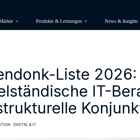
Märkte
Produkte & Leistungen
News & Insights
RESEARCH
Studien & Publikationen
endonk-Liste 2026:
Marktstudi
Lünendonk-Listen
Auftragsstu
Research & Consulting
elständische IT-Be
Benchmark
Lünendonk-Siegel
Wettbewerb
strukturelle Konjunk
Podcast & Video
Wahrnehmun
Insight Plattform – Mit einem Klick
CONSULTI
Ihren Markt im Blick
ATION
DIGITAL & IT
Analyst Cal