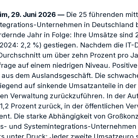
im, 29. Juni 2026
—
Die 25 führenden mit
tegrations-Unternehmen in Deutschland b
dernde Jahr in Folge: Ihre Umsätze sind 
(2024: 2,2 %) gestiegen. Nachdem die IT-D
urchschnitt um über zehn Prozent pro Jah
frage auf einem niedrigen Niveau. Posit
m aus dem Auslandsgeschäft. Die schwach
iegend auf sinkende Umsatzanteile in der
hen Verwaltung zurückzuführen. In der Au
11,2 Prozent zurück, in der öffentlichen 
ent. Die starke Abhängigkeit von Großkonz
s- und Systemintegrations-Unternehmen 
s unter Druck: Jeder zweite Umsatzeuro 