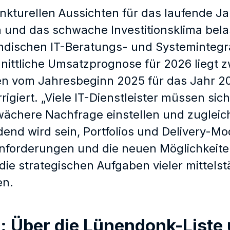
unkturellen Aussichten für das laufende J
 und das schwache Investitionsklima bela
ändischen IT-Beratungs- und Systeminteg
nittliche Umsatzprognose für 2026 liegt z
n vom Jahresbeginn 2025 für das Jahr 20
rigiert. „Viele IT-Dienstleister müssen s
ächere Nachfrage einstellen und zugleich
dend wird sein, Portfolios und Delivery-M
forderungen und die neuen Möglichkeiten
die strategischen Aufgaben vieler mittels
n.
: Über die Lünendonk-Liste