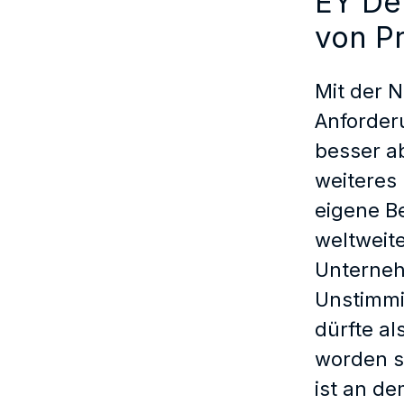
EY De
von P
Mit der 
Anforder
besser ab
weiteres 
eigene Be
weltweit
Unterneh
Unstimmi
dürfte al
worden se
ist an de