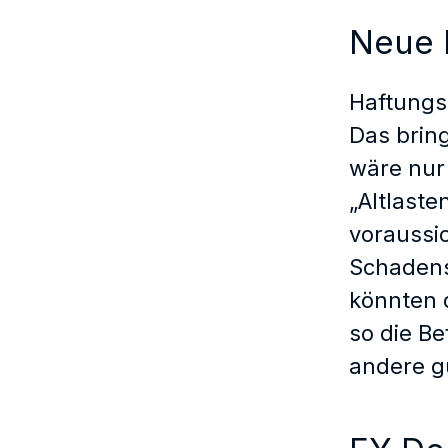
Neue R
Haftungs
Das bring
wäre nur 
„Altlaste
voraussic
Schadens
könnten 
so die Be
andere g