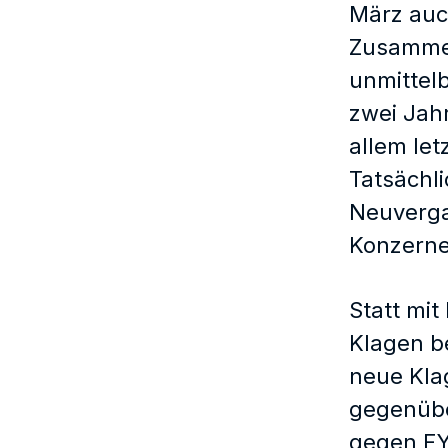
März auc
Zusammen
unmittel
zwei Jah
allem let
Tatsächl
Neuverga
Konzernen
Statt mit
Klagen b
neue Kla
gegenübe
gegen EY