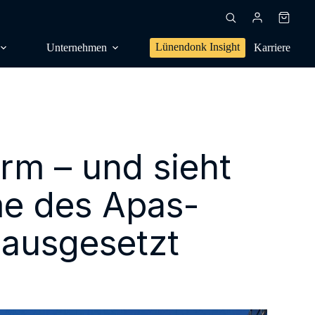
Warenk
Lünendonk Insight
Unternehmen
Karriere
rm – und sieht
en, Trendforschung
dien, Publikationen
e des Apas-
s,
sanalyse
 ausgesetzt
g, Positionierung
NG
l, Orientierung