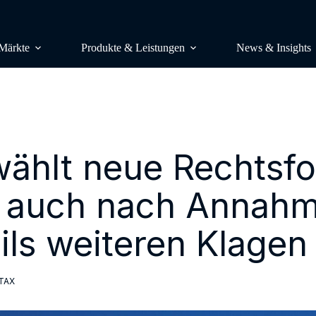
Märkte
Produkte & Leistungen
News & Insights
RESEARCH
Studien & Publikationen
ählt neue Rechtsfo
Marktstudi
Lünendonk-Listen
Auftragsstu
Research & Consulting
h auch nach Annahm
Benchmark
Lünendonk-Siegel
Wettbewerb
ils weiteren Klagen
Podcast & Video
Wahrnehmun
Insight Plattform – Mit einem Klick
CONSULTI
Ihren Markt im Blick
TAX
Analyst Cal