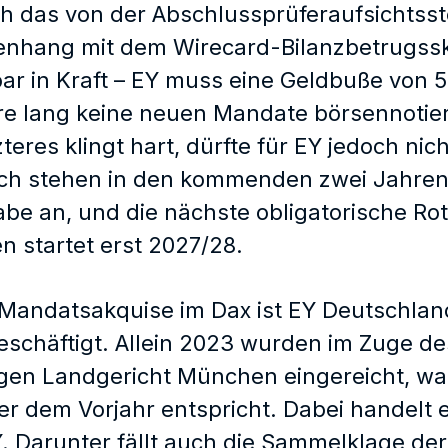
h das von der Abschlussprüferaufsichtsste
hang mit dem Wirecard-Bilanzbetrugsskand
bar in Kraft – EY muss eine Geldbuße von 
re lang keine neuen Mandate börsennoti
zteres klingt hart, dürfte für EY jedoch nich
ich stehen in den kommenden zwei Jahren 
be an, und die nächste obligatorische Ro
 startet erst 2027/28.
 Mandatsakquise im Dax ist EY Deutschland
eschäftigt. Allein 2023 wurden im Zuge d
gen Landgericht München eingereicht, wa
r dem Vorjahr entspricht. Dabei handelt
. Darunter fällt auch die Sammelklage de