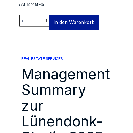
exkl. 19 % MwSt.
Management
In den Warenkorb
Summary
zur
Lünendonk-
Studie
2025:
Facility
Service
in
REAL ESTATE SERVICES
der
Schweiz
Management
Menge
Summary
zur
Lünendonk-