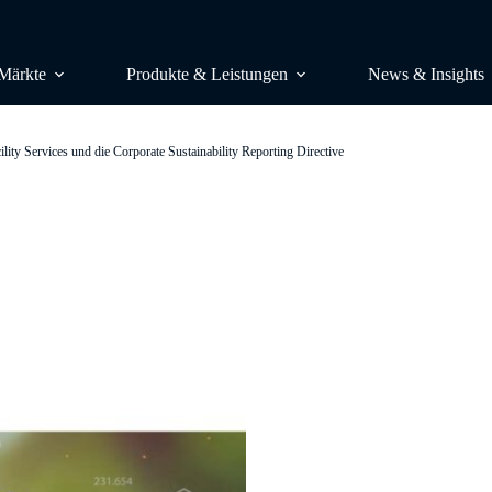
Märkte
Produkte & Leistungen
News & Insights
ity Services und die Corporate Sustainability Reporting Directive
RESEARCH
Studien & Publikationen
Marktstudi
Lünendonk-Listen
Auftragsstu
Research & Consulting
Benchmark
Lünendonk-Siegel
Wettbewerb
Podcast & Video
Wahrnehmun
Insight Plattform – Mit einem Klick
CONSULTI
Ihren Markt im Blick
Analyst Cal