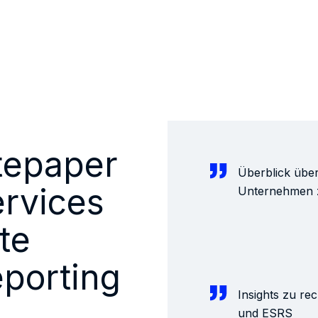
tepaper
Überblick übe
ervices
Unternehmen z
te
eporting
Insights zu r
und ESRS