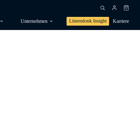
Warenk
Lünendonk Insight
Unternehmen
Karriere
en, Trendforschung
dien, Publikationen
s,
sanalyse
g, Positionierung
NG
l, Orientierung