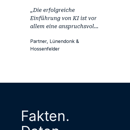
„Die erfolgreiche
Einführung von KI ist vor
allem eine anspruchsvolle
Führungsaufgabe und
Partner, Lünendonk &
weniger eine
Hossenfelder
technologische
Herausforderung.“
Fakten.