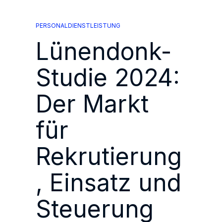
Rekrutierung,
Einsatz
und
PERSONALDIENSTLEISTUNG
Steuerung
von
Lünendonk-
Freelancern
in
Deutschland
Studie 2024:
Menge
Der Markt
für
Rekrutierung
, Einsatz und
Steuerung