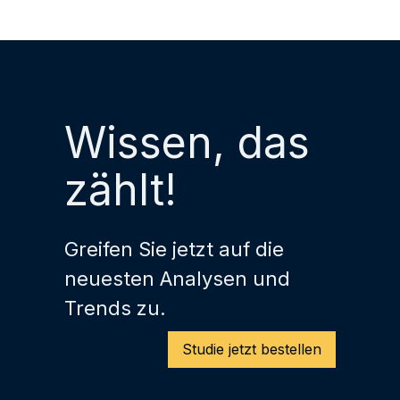
Aussagen zu den Trends
und Zukunft des Facility
Managements wirken sie
dabei weit über die
Industrie hinaus und
Wissen, das
helfen mit, das Bild der
Branche auch in der
zählt!
Öffentlichkeit
professionell und positiv
zu positionieren.”
Greifen Sie jetzt auf die
neuesten Analysen und
Trends zu.
Studie jetzt bestellen