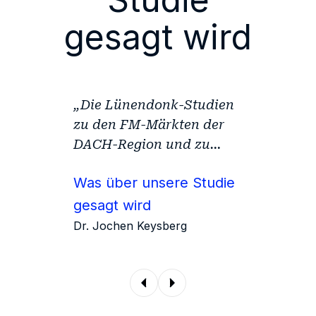
gesagt wird
„Die Lünendonk-Studien
zu den FM-Märkten der
DACH-Region und zu
vielen weiteren wichtigen
Was über unsere Studie
Schlüsselthemen der
Industrie sind wertvolle
gesagt wird
Informationsquellen und
Dr. Jochen Keysberg
Orientierungshilfen für
alle relevanten
Stakeholder der Branche.
Mit ihren Analysen und